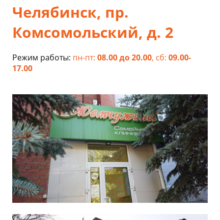
Челябинск
,
пр.
Комсомольский, д. 2
Режим работы:
пн-пт
:
08.00 до 20.00
, сб:
09.00-
17.00