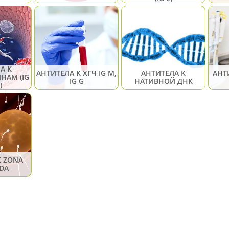
А К
АНТИТЕЛА К ХГЧ IG М,
АНТИТЕЛА К
АНТ
НАМ (IG
IG G
НАТИВНОЙ ДНК
)
К ZONA
IDА