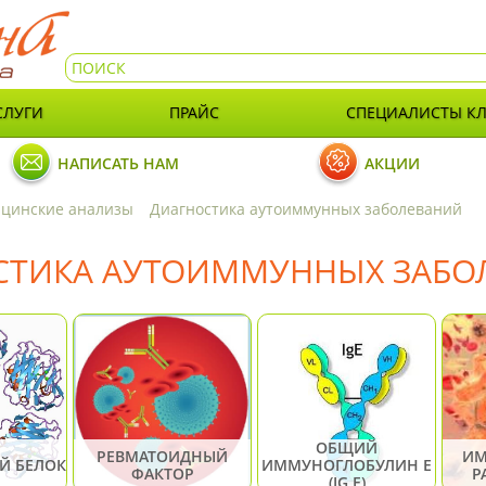
СЛУГИ
ПРАЙС
СПЕЦИАЛИСТЫ К
НАПИСАТЬ НАМ
АКЦИИ
цинские анализы
Диагностика аутоиммунных заболеваний
СТИКА АУТОИММУННЫХ ЗАБО
ОБЩИЙ
РЕВМАТОИДНЫЙ
ИМ
Й БЕЛОК
ИММУНОГЛОБУЛИН Е
ФАКТОР
Р
(IG E)