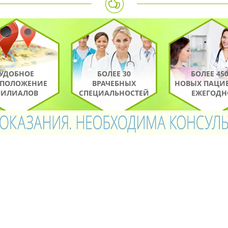
УДОБНОЕ
БОЛЕЕ 30
БОЛЕЕ 45
СПОЛОЖЕНИЕ
ВРАЧЕБНЫХ
НОВЫХ ПАЦИ
ИЛИАЛОВ
СПЕЦИАЛЬНОСТЕЙ
ЕЖЕГОДН
КАК МЫ РАБОТАЕМ
РИЁМ
ОБСЛЕДОВАНИЯ ПО
ПОСТАН
 ВРАЧА
НАЗНАЧЕНИЮ ВРАЧА
ДИАГ