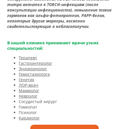
титра антител к TORCH-инфекциям (после
консультации инфекциониста), повышение таких
гормонов как альфа-фетопротеин, РАРР-белок,
некоторые другие маркеры, косвенно
свидетельствующие о неблагополучии
.
В нашей клинике принимают врачи узких
специальностей:
Терапевт
Гастроэнтеролог
Эндокринолог
Г
емостазиолога
Генетик
ЛОР-врач
Маммолог
Невролог
Сосудистый хирург
Гомеопат
Психолог
Кардиолог