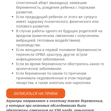
спонтанный аборт (выкидыш), замершая
беременность, рождение ребенка с пороками
развития.
Если предыдущий ребенок от этого же супруга
имеет задержку психического, физического или
полового развития.
В случае работы одного из будущих родителей на
вредном (химическом, связанном с излучением,
вибрацией, тепловым воздействием)
производстве.
Если женщина в первой половине беременности
перенесла ОРВИ, краснуху, другое острое
инфекционное заболевание.
Если во время беременности обострялось какое-то
хроническое заболевание.
Если беременная по каким-то причинам
принимала недозволенные в этом периоде
лекарства, а также алкоголь или наркотики
ЗАПИСАТЬСЯ НА ПРИЕМ
Акушеры направляют к генетику также беременных,
у которых при плановых обследованиях были
обнаружены изменения на УЗИ плода, повышение