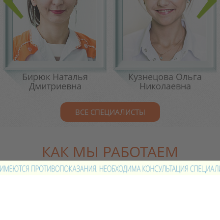
Previous
Next
Бирюк Наталья
Кузнецова Ольга
Дмитриевна
Николаевна
ВСЕ СПЕЦИАЛИСТЫ
КАК МЫ РАБОТАЕМ