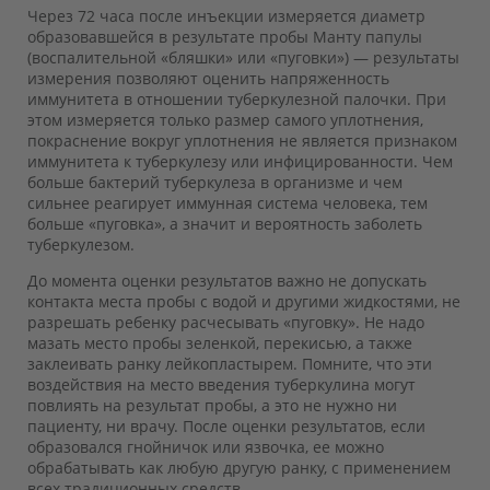
Через 72 часа после инъекции измеряется диаметр
образовавшейся в результате пробы Манту папулы
(воспалительной «бляшки» или «пуговки») — результаты
измерения позволяют оценить напряженность
иммунитета в отношении туберкулезной палочки. При
этом измеряется только размер самого уплотнения,
покраснение вокруг уплотнения не является признаком
иммунитета к туберкулезу или инфицированности. Чем
больше бактерий туберкулеза в организме и чем
сильнее реагирует иммунная система человека, тем
больше «пуговка», а значит и вероятность заболеть
туберкулезом.
До момента оценки результатов важно не допускать
контакта места пробы с водой и другими жидкостями, не
разрешать ребенку расчесывать «пуговку». Не надо
мазать место пробы зеленкой, перекисью, а также
заклеивать ранку лейкопластырем. Помните, что эти
воздействия на место введения туберкулина могут
повлиять на результат пробы, а это не нужно ни
пациенту, ни врачу. После оценки результатов, если
образовался гнойничок или язвочка, ее можно
обрабатывать как любую другую ранку, с применением
всех традиционных средств.