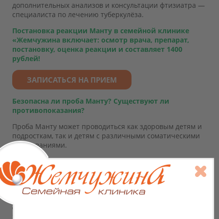
дополнительных анализов и консультации фтизиатра —
специалиста по лечению туберкулёза.
Постановка реакции Манту в семейной клинике
«Жемчужина включает: осмотр врача, препарат,
постановку, оценка реакции и составляет 1400
рублей!
ЗАПИСАТЬСЯ НА ПРИЕМ
Безопасна ли проба Манту? Существуют ли
противопоказания?
Проба Манту может проводиться как здоровым детям и
подросткам, так и детям с различными соматическими
заболеваниями.
Однако, перенесенные заболевания и предшествующие
прививки могут влиять на чувствительность кожи
ребенка к туберкулину, усиливая или ослабляя ее.
Это затрудняет последующую интерпретацию
динамики чувствительности к туберкулину и является
основой при определении перечня противопоказаний.