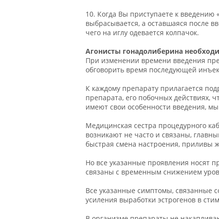
10. Когда Вы приступаете к введению
выбрасывается, а оставшаяся после в
чего на иглу одевается колпачок.
Агонисты гонадолиберина необходим
При изменении времени введения преп
обговорить время последующей инъек
К каждому препарату прилагается под
препарата, его побочных действиях, ч
имеют свои особенности введения, м
Медицинская сестра процедурного каб
возникают не часто и связаны, главн
быстрая смена настроения, приливы жа
Но все указанные проявления носят пр
связаны с временным снижением уровн
Все указанные симптомы, связанные с
усиления выработки эстрогенов в ст
В организме препараты не накапливаю