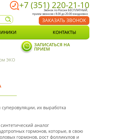
+7 (351) 220-21-10
Звонок по России БЕСПЛАТНЫЙ,
прием звонков с 8.00 до 20.00 ежедневно
ЗАКАЗАТЬ ЗВОНОК
ЛИНИКИ
КОНТАКТЫ
ЗАПИСАТЬСЯ НА
ПРИЕМ
дом ЭКО
А
суперовуляции, их выработка
 синтетический аналог
дотропных гормонов, которые, в свою
оловых гормонов, рост фолликулов и