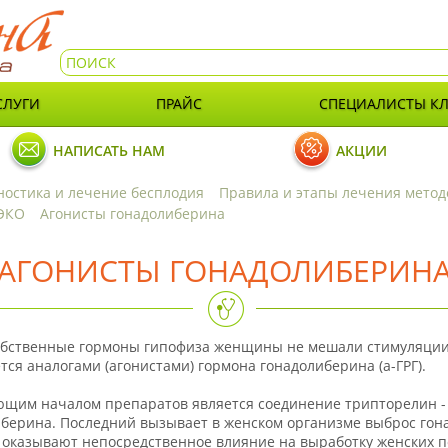
СЛУГИ
ПРАЙС
СПЕЦИАЛИСТЫ К
НАПИСАТЬ НАМ
АКЦИИ
ностика и лечение бесплодия
Правила и этапы лечения мето
 ЭКО
Агонисты гонадолиберина
АГОНИСТЫ ГОНАДОЛИБЕРИН
обственные гормоны гипофиза женщины не мешали стимуляции 
тся аналогами (агонистами) гормона гонадолиберина (а-ГРГ).
щим началом препаратов является соединение трипторелин -
берина. Последний вызывает в женском организме выброс гона
 оказывают непосредственное влияние на выработку женских п