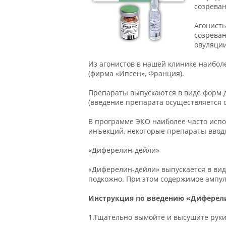
созреван
Агонист
созреван
овуляции
Из агонистов в нашей клинике наибол
(фирма «Ипсен», Франция).
Препараты выпускаются в виде форм д
(введение препарата осуществляется о
В программе ЭКО наиболее часто исп
инъекций, некоторые препараты ввод
«Диферелин-дейли»
«Диферелин-дейли» выпускается в виде
подкожно. При этом содержимое ампул
Инструкция по введению «Диферели
1.Тщательно вымойте и высушите руки