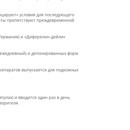
ицируют» условия для последующего
араты препятствуют преждевременной
 Германия) и «Диферелин-дейли»
 - ежедневный) и депонированных форм
репаратов выпускается для подкожных
пулах) и вводится один раз в день
ворителя.