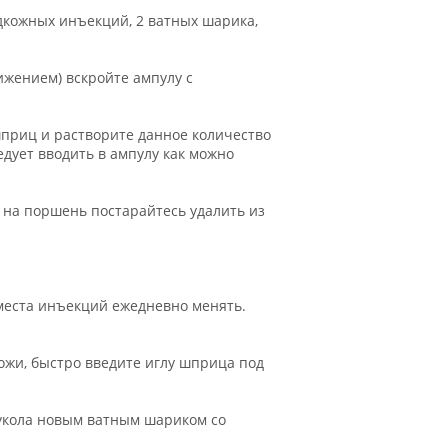
дкожных инъекций, 2 ватных шарика,
жением) вскройте ампулу с
 шприц и растворите данное количество
едует вводить в ампулу как можно
 на поршень постарайтесь удалить из
места инъекций ежедневно менять.
кожи, быстро введите иглу шприца под
о укола новым ватным шариком со