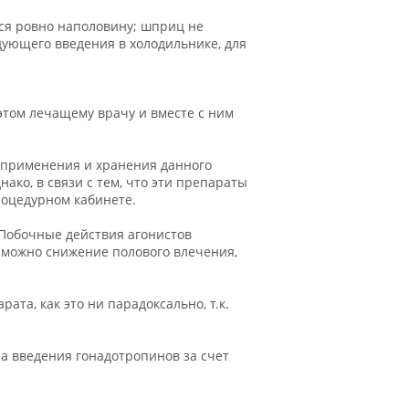
тся ровно наполовину; шприц не
дующего введения в холодильнике, для
этом лечащему врачу и вместе с ним
 применения и хранения данного
ако, в связи с тем, что эти препараты
роцедурном кабинете.
 Побочные действия агонистов
озможно снижение полового влечения,
та, как это ни парадоксально, т.к.
а введения гонадотропинов за счет