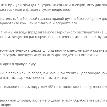
ный шприц с иглой для внутримышечных инъекций, иглу для по
растворителя и флакон с сухим веществом.
зательный и большой пальцы правой руки и быстро (одним дви
работайте крышечку флакона и вскройте его.
 1 или 2 мл воды (предлагаемого стерильного растворителя) в
ством. Вещество растворяется практически мгновенно; иглу сл
ержимое флакона: держа шприц вертикально, легким нажатием
е внутримышечную иглу на иглу для подкожных инъекций.
шарик в правую руку.
 (на плече или на передней брюшной стенке); целесообразно 
ии ватным шариком, смоченным спиртом.
етательное копье», под углом 45° по отношению к поверхности 
одержимое шприца, после чего удалите иглу, обработайте мест
 шприц.