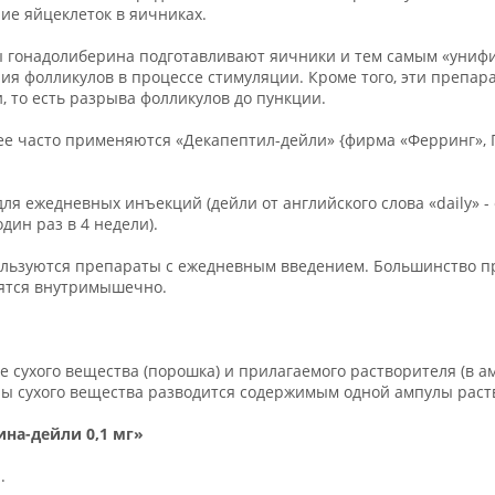
ие яйцеклеток в яичниках.
ы гонадолиберина подготавливают яичники и тем самым «униф
ия фолликулов в процессе стимуляции. Кроме того, эти преп
, то есть разрыва фолликулов до пункции.
ее часто применяются «Декапептил-дейли» {фирма «Ферринг»,
ля ежедневных инъекций (дейли от английского слова «daily»
дин раз в 4 недели).
ользуются препараты с ежедневным введением. Большинство п
ятся внутримышечно.
 сухого вещества (порошка) и прилагаемого растворителя (в ам
ы сухого вещества разводится содержимым одной ампулы раст
на-дейли 0,1 мг»
.