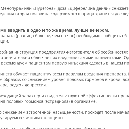
 «Менопура» или «Пурегона», доза «Диферелина-дейли» снижае
ведения вторая половина содержимого шприца хранится до сле
о вводить в одно и то же время, лучше вечером.
арата (разница больше, чем на час) необходимо сообщить об 
ции.
робная инструкция предприятия-изготовителя об особенностях
то значительно облегчает их введение самими пациентками. Одн
ы рекомендуем пациентам первую инъекция сделать в нашем п
инета обучает пациентку всем правилам введения препарата.
ым образом, со снижением уровня половых гормонов в крови; в
ра, редко - депрессия.
еходящий характер и свидетельствуют об эффективности препара
я половых гормонов (эстрадиола) в организме.
о снижением эстрогенной насыщенности, проходят после начал
имулируемых яичниках женщины.
тся, и все побочные симптомы проходят бесследно.